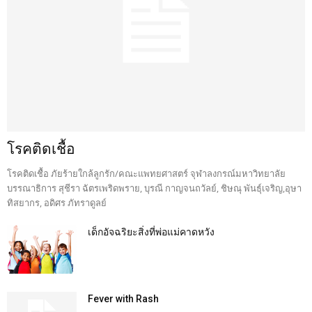
โรคติดเชื้อ
โรคติดเชื้อ ภัยร้ายใกล้ลูกรัก/คณะแพทยศาสตร์ จุฬาลงกรณ์มหาวิทยาลัย
บรรณาธิการ สุชีรา ฉัตรเพริดพราย, บุรณี กาญจนถวัลย์, ชิษณุ พันธุ์เจริญ,อุษา
ทิสยากร, อดิศร ภัทราดูลย์
เด็กอัจฉริยะสิ่งที่พ่อแม่คาดหวัง
Fever with Rash