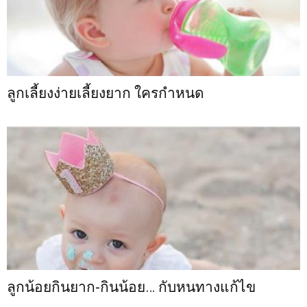
ลูกเลี้ยงง่ายเลี้ยงยาก ใครกำหนด
ลูกน้อยกินยาก-กินน้อย… กับหนทางแก้ไข