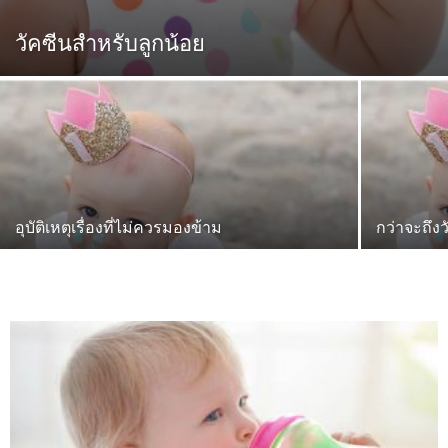
วัคซีนสำหรับลูกน้อย
อุบัติเหตุเรื่องที่ไม่ควรมองข้าม
กว่าจะถึง