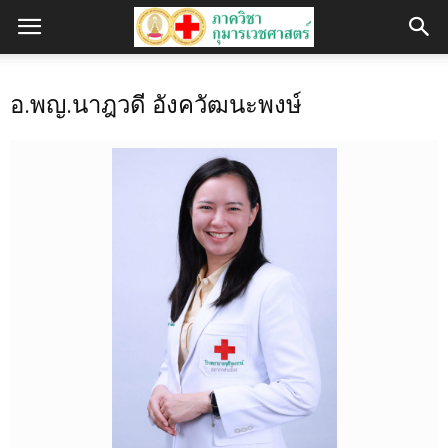
อ.พญ.นาฎวดี อังควัฒนะพงษ์