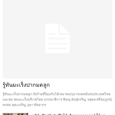
รู้ทันมะเร็งปากมดลูก
รู้ทันมะเร็งปากมดลูก ภัยร้ายที่ป้องกันได้/สมาคมกุมารแพทย์แห่งประเทศไทย
และสมาคมมะเร็งนรีเวชไทย บรรณาธิการ ชิษณุ พันธุ์เจริญ, จตุพล ศรีสมบูรณ์,
พรสม หุตะเจริญ, อุษา ทิสยากร