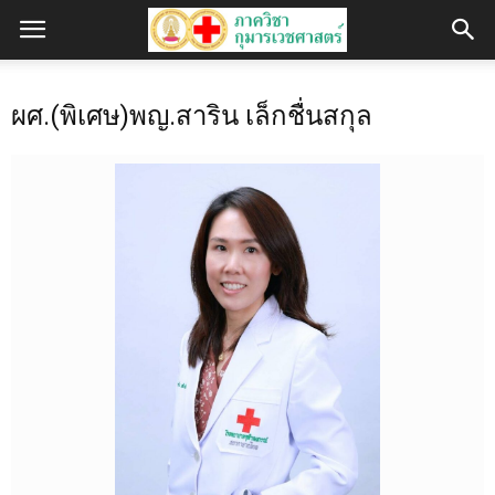
ผศ.(พิเศษ)พญ.สาริน เล็กชื่นสกุล