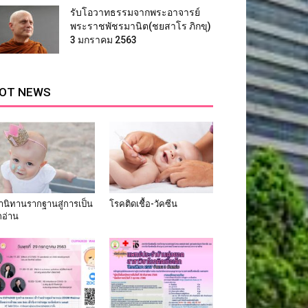
รับโอวาทธรรมจากพระอาจารย์
พระราชพัชรมานิต(ชยสาโร ภิกขุ)
3 มกราคม 2563
OT NEWS
่านิทานรากฐานสู่การเป็น
โรคติดเชื้อ-วัคซีน
กอ่าน