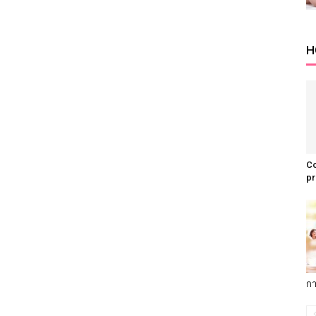
H
C
pr
กา