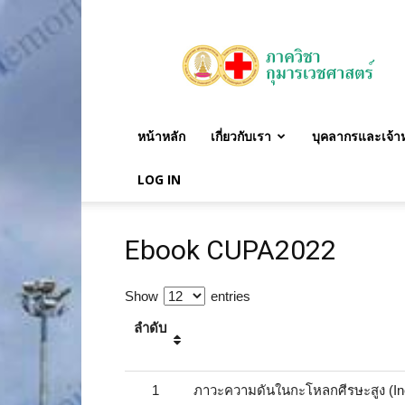
ภาค
วิชา
กุมาร
เวชศาสตร์
หน้าหลัก
เกี่ยวกับเรา
บุคลากรและเจ้าหน
LOG IN
Ebook CUPA2022
Show
entries
ลำดับ
1
ภาวะความดันในกะโหลกศีรษะสูง (Incr