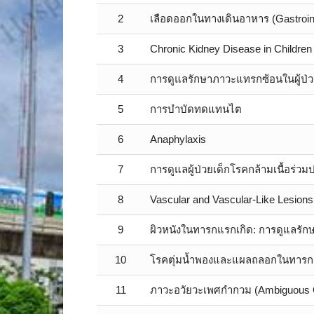
2
เลือดออกในทางเดินอาหาร (Gastroint
3
Chronic Kidney Disease in Children
4
การดูแลรักษาภาวะแทรกซ้อนในผู้ป่วย
5
การบำบัดทดแทนไต
6
Anaphylaxis
7
การดูแลผู้ป่วยเด็กโรคกล้ามเนื้อร่ว
8
Vascular and Vascular-Like Lesion
9
ผิวหนังในทารกแรกเกิด: การดูแลรักษา
10
โรคตุ่มน้ำพองและแผลถลอกในทารกแรก
11
ภาวะอวัยวะเพศกำกวม (Ambiguous G