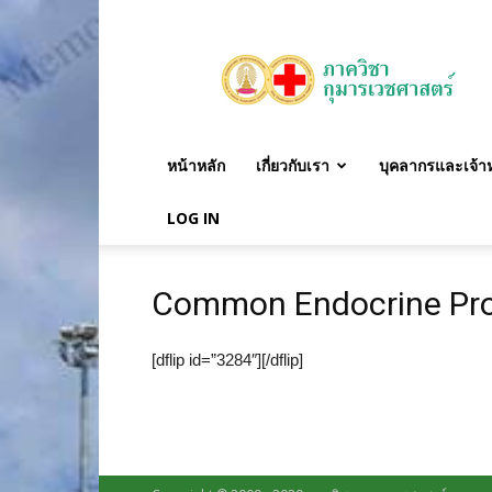
ภาค
วิชา
กุมาร
เวชศาสตร์
หน้าหลัก
เกี่ยวกับเรา
บุคลากรและเจ้าหน
LOG IN
Common Endocrine Prob
[dflip id=”3284″][/dflip]