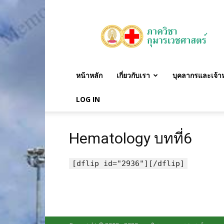
ภาค
วิชา
กุมาร
เวชศาสตร์
หน้าหลัก
เกี่ยวกับเรา
บุคลากรและเจ้าหน
LOG IN
Hematology บทที่6
[dflip id="2936"][/dflip]