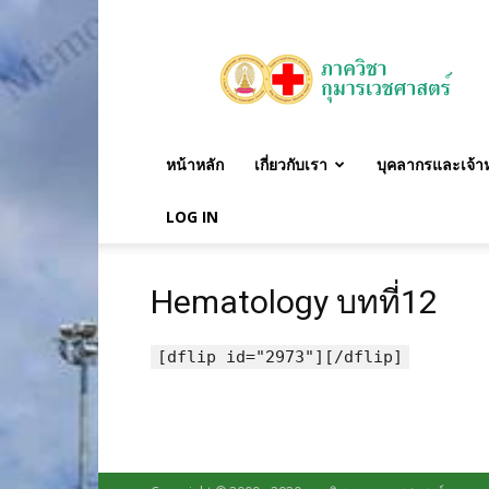
ภาค
วิชา
กุมาร
เวชศาสตร์
หน้าหลัก
เกี่ยวกับเรา
บุคลากรและเจ้าหน
LOG IN
Hematology บทที่12
[dflip id="2973"][/dflip]