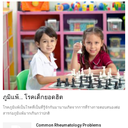
ภูมิแพ้… โรคเด็กยอดฮิต
โรคภูมิแพ้เป็นโรคที่เป็นที่รู้จักกันมานานเกิดจากการที่ร่างกายตอบสนองต่อ
สารก่อภูมิแพ้มากเกินกว่าปกติ
Common Rheumatology Problems