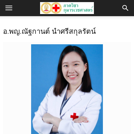
อ.พญ.ณัฐกานต์ นำศรีสกุลรัตน์