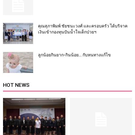
คุณสุภาพิมพ์ ชัยชนะวงศ์ และครอบครัว ได้บริจาค
เงินเข้ากองทุนปันน้ำใจเด็กป่วยฯ
ลูกน้อยกินยาก-กินน้อย… กับหนทางแก้ไข
HOT NEWS