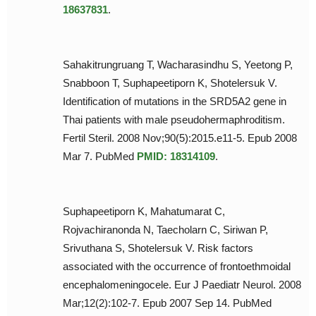
18637831
.
Sahakitrungruang T, Wacharasindhu S, Yeetong P,
Snabboon T, Suphapeetiporn K, Shotelersuk V.
Identification of mutations in the SRD5A2 gene in
Thai patients with male pseudohermaphroditism.
Fertil Steril. 2008 Nov;90(5):2015.e11-5. Epub 2008
Mar 7. PubMed
PMID: 18314109
.
Suphapeetiporn K, Mahatumarat C,
Rojvachiranonda N, Taecholarn C, Siriwan P,
Srivuthana S, Shotelersuk V. Risk factors
associated with the occurrence of frontoethmoidal
encephalomeningocele. Eur J Paediatr Neurol. 2008
Mar;12(2):102-7. Epub 2007 Sep 14. PubMed