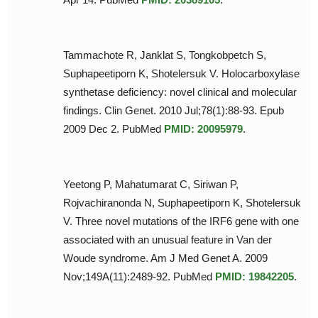
Tammachote R, Janklat S, Tongkobpetch S,
Suphapeetiporn K, Shotelersuk V. Holocarboxylase
synthetase deficiency: novel clinical and molecular
findings. Clin Genet. 2010 Jul;78(1):88-93. Epub
2009 Dec 2. PubMed
PMID: 20095979
.
Yeetong P, Mahatumarat C, Siriwan P,
Rojvachiranonda N, Suphapeetiporn K, Shotelersuk
V. Three novel mutations of the IRF6 gene with one
associated with an unusual feature in Van der
Woude syndrome. Am J Med Genet A. 2009
Nov;149A(11):2489-92. PubMed
PMID: 19842205
.