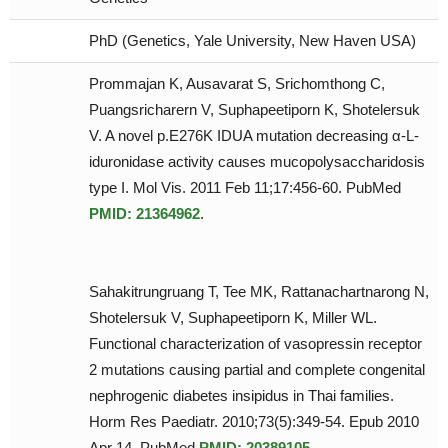
PhD (Genetics, Yale University, New Haven USA)
Prommajan K, Ausavarat S, Srichomthong C,
Puangsricharern V, Suphapeetiporn K, Shotelersuk
V. A novel p.E276K IDUA mutation decreasing α-L-
iduronidase activity causes mucopolysaccharidosis
type I. Mol Vis. 2011 Feb 11;17:456-60. PubMed
PMID: 21364962
.
Sahakitrungruang T, Tee MK, Rattanachartnarong N,
Shotelersuk V, Suphapeetiporn K, Miller WL.
Functional characterization of vasopressin receptor
2 mutations causing partial and complete congenital
nephrogenic diabetes insipidus in Thai families.
Horm Res Paediatr. 2010;73(5):349-54. Epub 2010
Apr 14. PubMed
PMID: 20389105
.