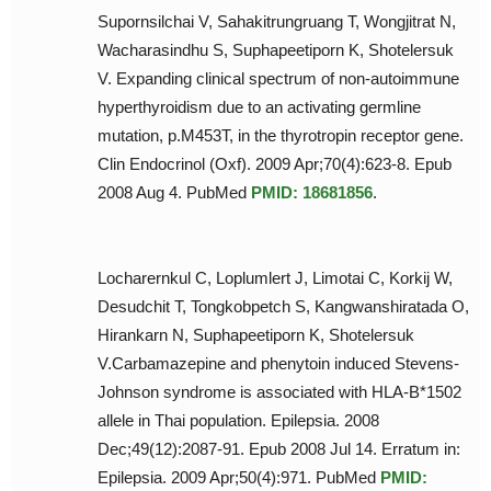
Supornsilchai V, Sahakitrungruang T, Wongjitrat N,
Wacharasindhu S, Suphapeetiporn K, Shotelersuk
V. Expanding clinical spectrum of non-autoimmune
hyperthyroidism due to an activating germline
mutation, p.M453T, in the thyrotropin receptor gene.
Clin Endocrinol (Oxf). 2009 Apr;70(4):623-8. Epub
2008 Aug 4. PubMed
PMID: 18681856
.
Locharernkul C, Loplumlert J, Limotai C, Korkij W,
Desudchit T, Tongkobpetch S, Kangwanshiratada O,
Hirankarn N, Suphapeetiporn K, Shotelersuk
V.Carbamazepine and phenytoin induced Stevens-
Johnson syndrome is associated with HLA-B*1502
allele in Thai population. Epilepsia. 2008
Dec;49(12):2087-91. Epub 2008 Jul 14. Erratum in:
Epilepsia. 2009 Apr;50(4):971. PubMed
PMID: