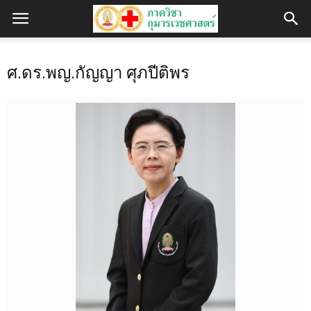
ศ.ดร.พญ.กัญญา ศุภปีติพร