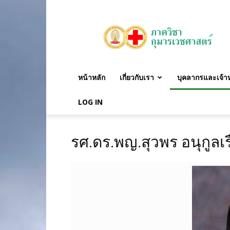
ภาค
วิชา
กุมาร
เวชศาสตร์
หน้าหลัก
เกี่ยวกับเรา
บุคลากรและเจ้าหน
LOG IN
รศ.ดร.พญ.สุวพร อนุกูลเรื