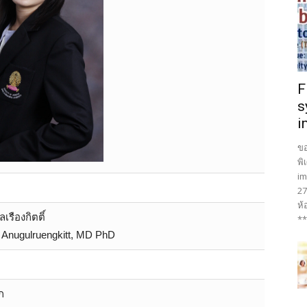
F
s
i
ขอ
พิ
im
27
ห้
เรืองกิตติ์
**
 Anugulruengkitt, MD PhD
ก