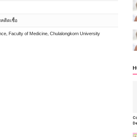
คติดเชื้อ
ence, Faculty of Medicine, Chulalongkorn University
H
C
De