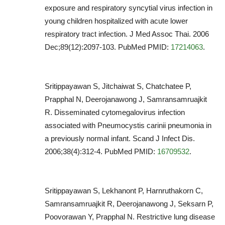
exposure and respiratory syncytial virus infection in
young children hospitalized with acute lower
respiratory tract infection. J Med Assoc Thai. 2006
Dec;89(12):2097-103. PubMed PMID:
17214063
.
Sritippayawan S, Jitchaiwat S, Chatchatee P,
Prapphal N, Deerojanawong J, Samransamruajkit
R. Disseminated cytomegalovirus infection
associated with Pneumocystis carinii pneumonia in
a previously normal infant. Scand J Infect Dis.
2006;38(4):312-4. PubMed PMID:
16709532
.
Sritippayawan S, Lekhanont P, Harnruthakorn C,
Samransamruajkit R, Deerojanawong J, Seksarn P,
Poovorawan Y, Prapphal N. Restrictive lung disease