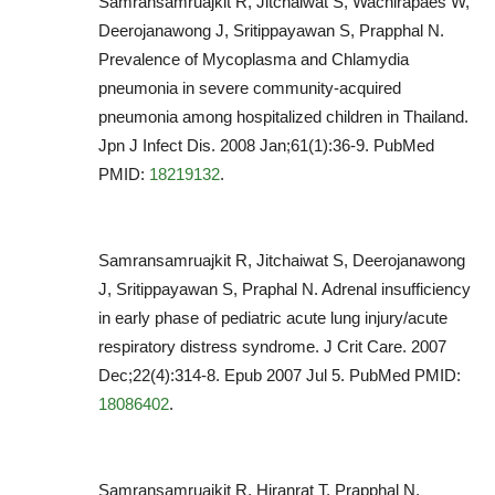
Samransamruajkit R, Jitchaiwat S, Wachirapaes W,
Deerojanawong J, Sritippayawan S, Prapphal N.
Prevalence of Mycoplasma and Chlamydia
pneumonia in severe community-acquired
pneumonia among hospitalized children in Thailand.
Jpn J Infect Dis. 2008 Jan;61(1):36-9. PubMed
PMID:
18219132
.
Samransamruajkit R, Jitchaiwat S, Deerojanawong
J, Sritippayawan S, Praphal N. Adrenal insufficiency
in early phase of pediatric acute lung injury/acute
respiratory distress syndrome. J Crit Care. 2007
Dec;22(4):314-8. Epub 2007 Jul 5. PubMed PMID:
18086402
.
Samransamruajkit R, Hiranrat T, Prapphal N,