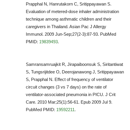
Prapphal N, Hanrutakorn C, Sritippayawan S.
Evaluation of metered-dose inhaler administration
technique among asthmatic children and their
caregivers in Thailand. Asian Pac J Allergy
Immunol. 2009 Jun-Sep;27(2-3):87-93. PubMed
PMID:
19839493
.
Samransamruajkit R, Jirapaiboonsuk S, Siritantiwat
S, Tungsrijitdee O, Deerojanawong J, Sritippayawan
S, Prapphal N. Effect of frequency of ventilator
circuit changes (3 vs 7 days) on the rate of
ventilator-associated pneumonia in PICU. J Crit
Care. 2010 Mar;25(1):56-61. Epub 2009 Jul 9.
PubMed PMID:
19592211
.