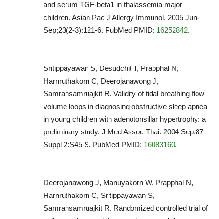
and serum TGF-beta1 in thalassemia major
children. Asian Pac J Allergy Immunol. 2005 Jun-
Sep;23(2-3):121-6. PubMed PMID:
16252842
.
Sritippayawan S, Desudchit T, Prapphal N,
Harnruthakorn C, Deerojanawong J,
Samransamruajkit R. Validity of tidal breathing flow
volume loops in diagnosing obstructive sleep apnea
in young children with adenotonsillar hypertrophy: a
preliminary study. J Med Assoc Thai. 2004 Sep;87
Suppl 2:S45-9. PubMed PMID:
16083160
.
Deerojanawong J, Manuyakorn W, Prapphal N,
Harnruthakorn C, Sritippayawan S,
Samransamruajkit R. Randomized controlled trial of