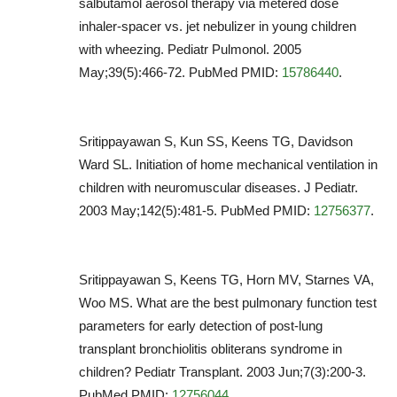
salbutamol aerosol therapy via metered dose
inhaler-spacer vs. jet nebulizer in young children
with wheezing. Pediatr Pulmonol. 2005
May;39(5):466-72. PubMed PMID:
15786440
.
Sritippayawan S, Kun SS, Keens TG, Davidson
Ward SL. Initiation of home mechanical ventilation in
children with neuromuscular diseases. J Pediatr.
2003 May;142(5):481-5. PubMed PMID:
12756377
.
Sritippayawan S, Keens TG, Horn MV, Starnes VA,
Woo MS. What are the best pulmonary function test
parameters for early detection of post-lung
transplant bronchiolitis obliterans syndrome in
children? Pediatr Transplant. 2003 Jun;7(3):200-3.
PubMed PMID:
12756044
.