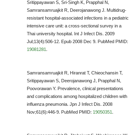
Sritippayawan S, Sri-Singh K, Prapphal N,
Samransamruajkit R, Deerojanawong J. Multidrug-
resistant hospital-associated infections in a pediatric
intensive care unit: a cross-sectional survey in a
Thai university hospital. Int J Infect Dis. 2009
Jul;13(4):506-12. Epub 2008 Dec 9. PubMed PMID:
19081281
.
Samransamruajkit R, Hiranrat T, Chieochansin T,
Sritippayawan S, Deerojanawong J, Prapphal N,
Poovorawan Y. Prevalence, clinical presentations
and complications among hospitalized children with
influenza pneumonia. Jpn J Infect Dis. 2008
Nov;61(6):446-9. PubMed PMID:
19050351
.