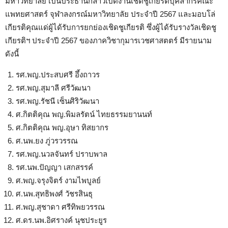
มหาวิทยาลัย เป็นประธานกล่าวเปิดงานเชิดชูเกียรติบุคลากรคณะ
แพทยศาสตร์ จุฬาลงกรณ์มหาวิทยาลัย ประจำปี 2567 และมอบโล่
เกียรติคุณแด่ผู้ได้รับการยกย่องเชิดชูเกียรติ ซึ่งผู้ได้รับรางวัลเชิดชู
เกียรติฯ ประจำปี 2567 ของภาควิชากุมารเวชศาสตตร์ มีรายนาม
ดังนี้
รศ.พญ.ประสบศรี อึ้งถาวร
รศ.พญ.สุมาลี ศรีวัฒนา
รศ.พญ.รัชนี เซ็นศิริวัฒนา
ศ.กิตติคุณ พญ.พิมลรัตน์ ไทยธรรมยานนท์
ศ.กิตติคุณ พญ.อุษา ทิสยากร
ศ.นพ.ยง ภู่วรวรรณ
รศ.พญ.นวลจันทร์ ปราบพาล
รศ.นพ.ปัญญา เสกสรรค์
ศ.พญ.จรุงจิตร์ งามไพบูลย์
ศ.นพ.สุทธิพงศ์ วัชรสินธุ
ศ.พญ.สุชาดา ศรีทิพยวรรณ
ศ.ดร.นพ.อิศรางค์ นุชประยูร