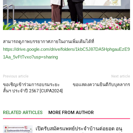
สามารถดูภาพบรรยากาศภายในงานเพิ่มเติมได้ที่
https://drive.google.com/drive/folders/1kbC5J87DA5HphgauEzE9
1Aa_5vFtTvxo?usp=sharing
Previous article
Next article
ขอเชิญเข้าร่วมการอบรมระยะ
ขอแสดงความยินดีกับบุคลากร
สั้นฯ ประจำปี 2567 [CUPA2024]
RELATED ARTICLES
MORE FROM AUTHOR
เปิดรับสมัครแพทย์ประจำบ้านต่อยอด อนุ