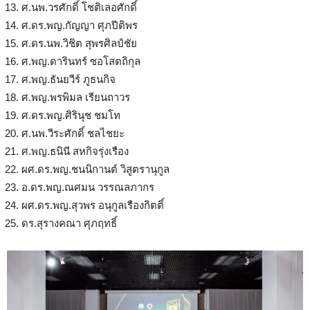
ศ.นพ.วรศักดิ์ โชติเลอศักดิ์
ศ.ดร.พญ.กัญญา ศุภปีติพร
ศ.ดร.นพ.วิชิต สุพรศิลป์ชัย
ศ.พญ.ดารินทร์ ซอโสตถิกุล
ศ.พญ.ธันยวีร์ ภูธนกิจ
ศ.พญ.พรพิมล เรียนถาวร
ศ.ดร.พญ.ศิรินุช ชมโท
ศ.นพ.วีระศักดิ์ ชลไชยะ
ศ.พญ.ธนินี สหกิจรุ่งเรือง
ผศ.ดร.พญ.ชนนิกานต์ วิสูตรานุกูล
อ.ดร.พญ.ณศมน วรรณลภากร
ผศ.ดร.พญ.สุวพร อนุกูลเรืองกิตติ์
ดร.สุรางคณา ศุภฤทธิ์